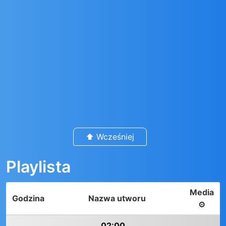
⬆️ Wcześniej
Playlista
Media
Godzina
Nazwa utworu
⚙️
02:00