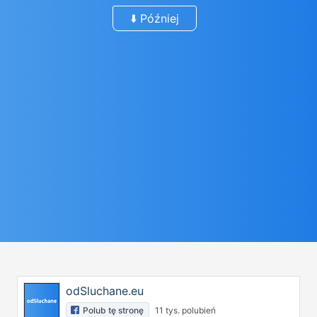
⬇️ Później
odSluchane.eu
Polub tę stronę
11 tys. polubień