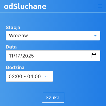
Stacja
Wrocław
Data
Godzina
Szukaj