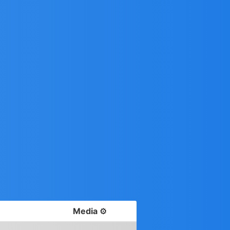
Media
⚙️