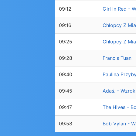
09:12
Girl In Red - 
09:16
Chłopcy Z Mia
09:25
Chłopcy Z Mia
09:28
Francis Tuan 
09:40
Paulina Przyb
09:45
Adaś. - Wzrok
09:47
The Hives - B
09:58
Bob Vylan - W