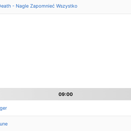
Death - Nagle Zapomnieć Wszystko
09:00
ger
June