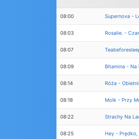
08:00
Supernova - L
08:03
Rosalie. - Cza
08:07
Teabeforesle
08:09
Bitamina - Na 
08:14
Róża - Obietn
08:18
Molk - Przy Mn
08:22
Strachy Na La
08:25
Hey - Prędko,