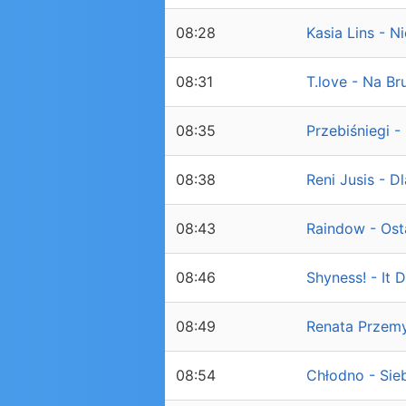
08:28
Kasia Lins - N
08:31
T.love - Na Br
08:35
Przebiśniegi -
08:38
Reni Jusis - D
08:43
Raindow - Ost
08:46
Shyness! - It 
08:49
Renata Przem
08:54
Chłodno - Sieb