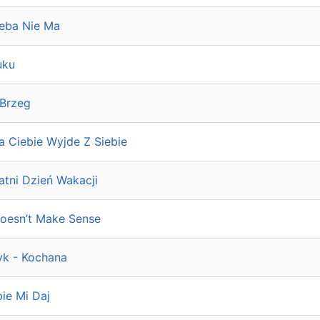
ieba Nie Ma
uku
 Brzeg
la Ciebie Wyjde Z Siebie
atni Dzień Wakacji
Doesn’t Make Sense
yk - Kochana
ie Mi Daj