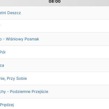
08:00
etni Deszcz
r
ep - Wiśniowy Posmak
Pół
ica
ie, Przy Sobie
chy - Podziemne Przejście
 Prędzej