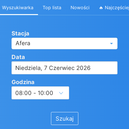
Wyszukiwarka
Top lista
Nowości
🔥 Najczęście
Stacja
Afera
Data
Godzina
Szukaj