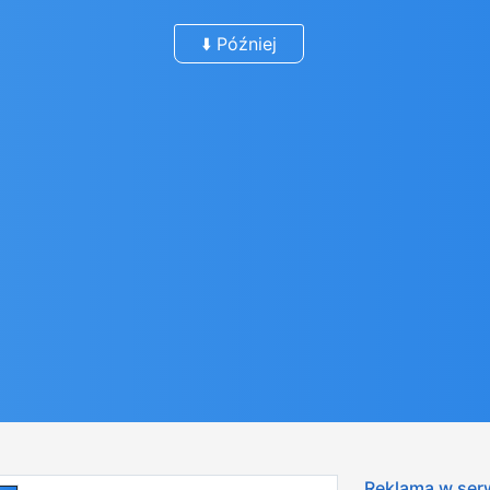
⬇️ Później
Reklama w ser