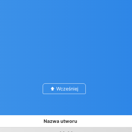
⬆️ Wcześniej
Nazwa utworu