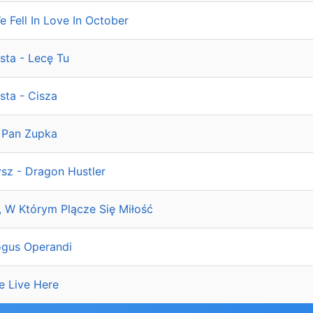
We Fell In Love In October
sta - Lecę Tu
sta - Cisza
- Pan Zupka
ysz - Dragon Hustler
, W Którym Plącze Się Miłość
ogus Operandi
e Live Here