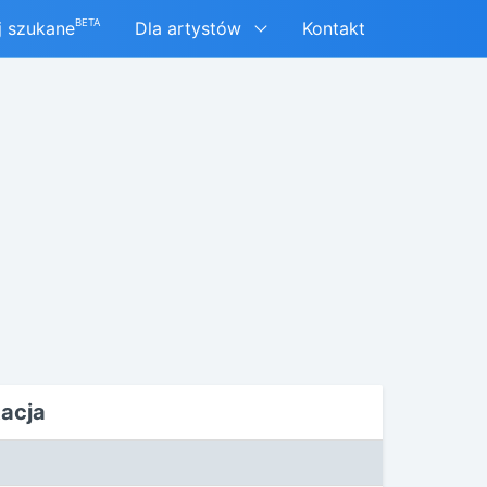
BETA
j szukane
Dla artystów
Kontakt
tacja