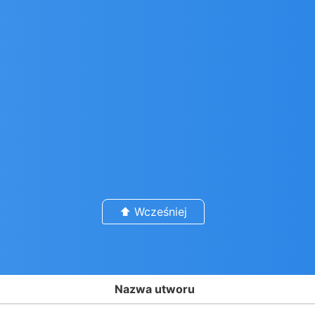
⬆️ Wcześniej
Nazwa utworu