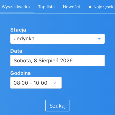
Wyszukiwarka
Top lista
Nowości
🔥 Najczęście
Stacja
Jedynka
Data
Godzina
Szukaj