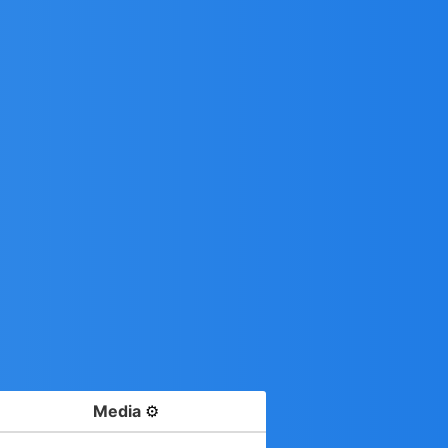
Media
⚙️