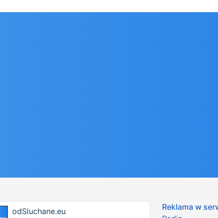
Reklama w ser
odSluchane.eu