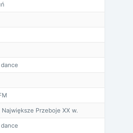
uń
 dance
FM
Największe Przeboje XX w.
 dance