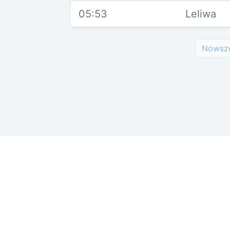
05:53
Leliwa
Nowsz
Reklama w ser
odSluchane.eu
Radia
Polub tę stronę
11 tys. polubień
Polityka prywa