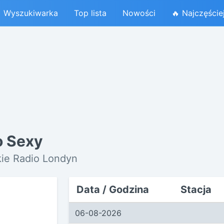
Wyszukiwarka
Top lista
Nowości
🔥 Najczęście
o Sexy
kie Radio Londyn
Data / Godzina
Stacja
06-08-2026