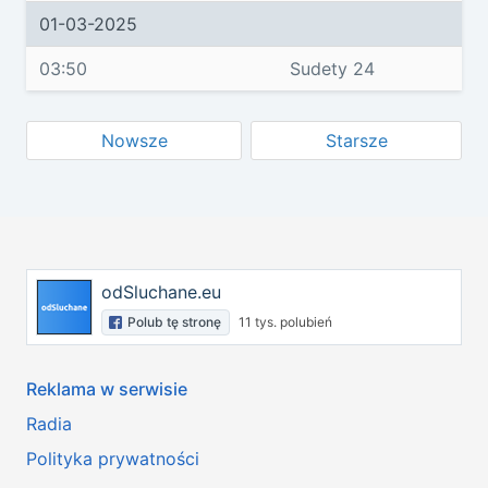
01-03-2025
03:50
Sudety 24
Nowsze
Starsze
odSluchane.eu
Polub tę stronę
11 tys. polubień
Reklama w serwisie
Radia
Polityka prywatności