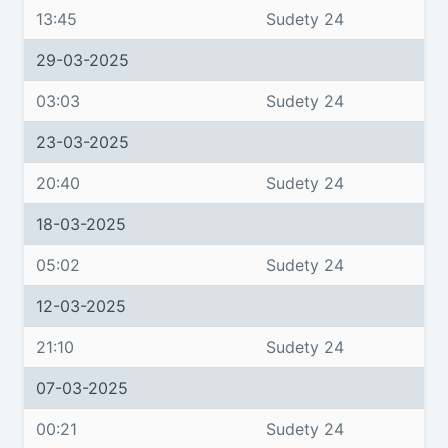
13:45
Sudety 24
29-03-2025
03:03
Sudety 24
23-03-2025
20:40
Sudety 24
18-03-2025
05:02
Sudety 24
12-03-2025
21:10
Sudety 24
07-03-2025
00:21
Sudety 24