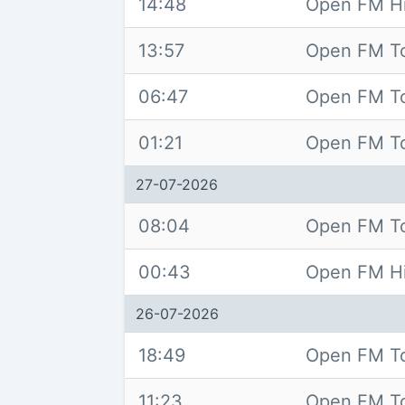
14:48
Open FM Hi
13:57
Open FM T
06:47
Open FM T
01:21
Open FM T
27-07-2026
08:04
Open FM T
00:43
Open FM Hi
26-07-2026
18:49
Open FM T
11:23
Open FM T