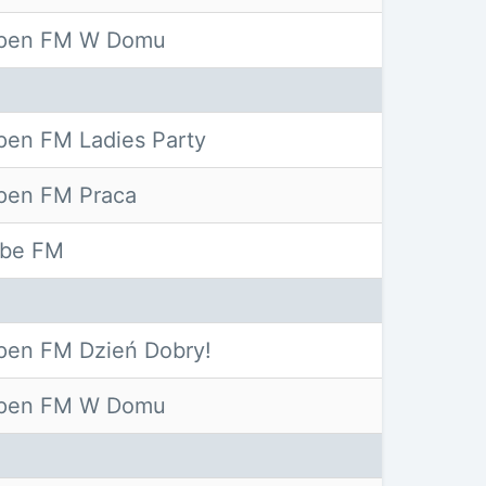
pen FM W Domu
pen FM Ladies Party
pen FM Praca
ibe FM
pen FM Dzień Dobry!
pen FM W Domu