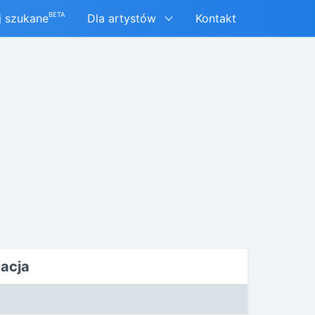
BETA
j szukane
Dla artystów
Kontakt
tacja