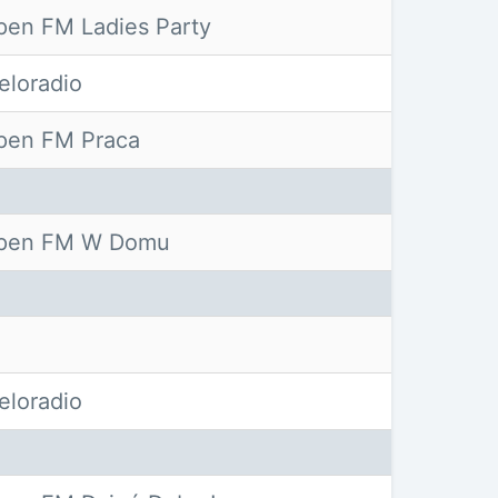
pen FM Ladies Party
eloradio
pen FM Praca
pen FM W Domu
eloradio