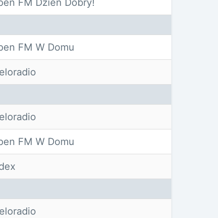
pen FM Dzień Dobry!
pen FM W Domu
eloradio
eloradio
pen FM W Domu
ndex
eloradio