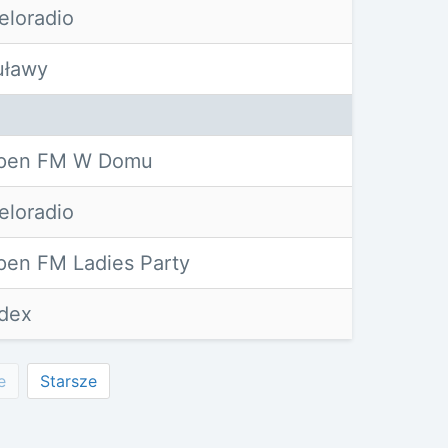
eloradio
uławy
pen FM W Domu
eloradio
pen FM Ladies Party
ndex
e
Starsze