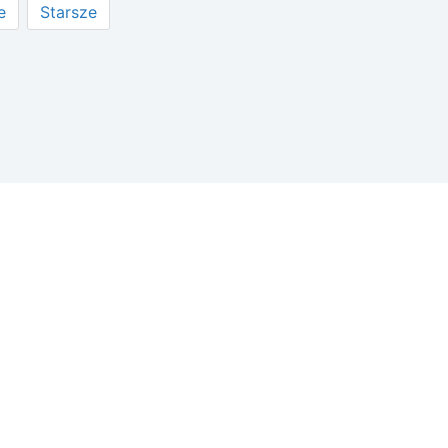
e
Starsze
wisie
tności
żone.