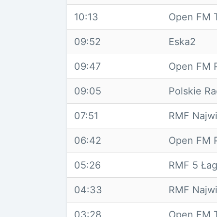
10:13
Open FM T
09:52
Eska2
09:47
Open FM P
09:05
Polskie R
07:51
RMF Najwi
06:42
Open FM P
05:26
RMF 5 Łag
04:33
RMF Najwi
03:28
Open FM T