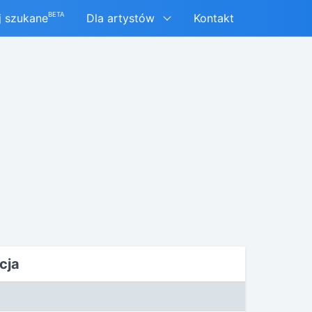
BETA
j szukane
Dla artystów
Kontakt
cja