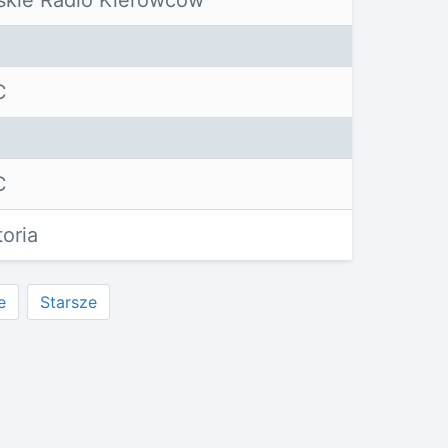
C
C
toria
e
Starsze