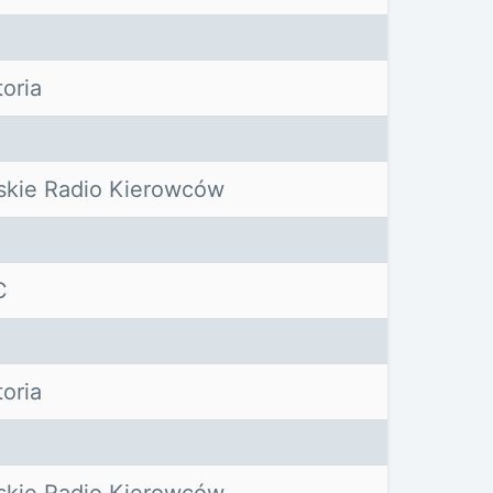
toria
skie Radio Kierowców
C
toria
skie Radio Kierowców