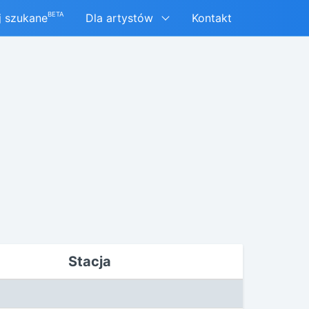
BETA
j szukane
Dla artystów
Kontakt
Stacja