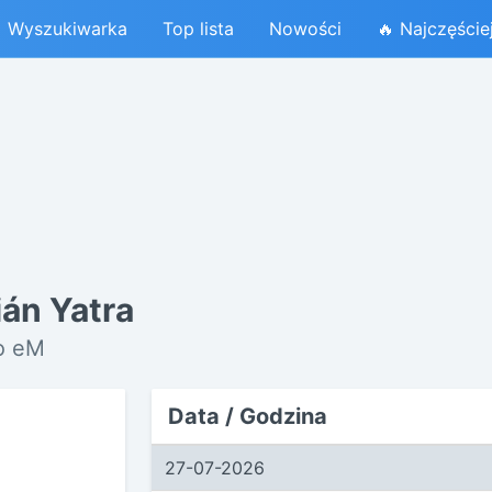
Wyszukiwarka
Top lista
Nowości
🔥 Najczęście
ián Yatra
io eM
Data / Godzina
27-07-2026