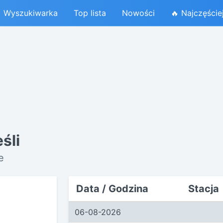
Wyszukiwarka
Top lista
Nowości
🔥 Najczęście
śli
e
Data / Godzina
Stacja
06-08-2026