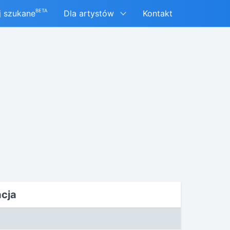
BETA
j szukane
Dla artystów
Kontakt
acja