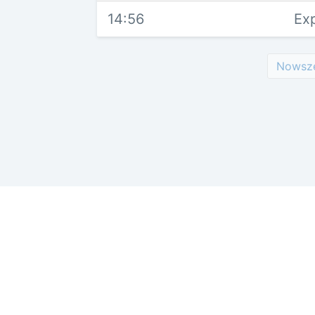
14:56
Ex
Nowsz
Reklama w ser
odSluchane.eu
Radia
Polub tę stronę
11 tys. polubień
Polityka prywa