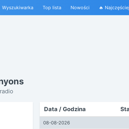
Wyszukiwarka
Top lista
Nowości
🔥 Najczęście
anyons
radio
Data / Godzina
St
08-08-2026