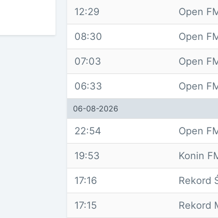
12:29
Open FM
08:30
Open FM
07:03
Open FM
06:33
Open FM
06-08-2026
22:54
Open FM
19:53
Konin F
17:16
Rekord 
17:15
Rekord