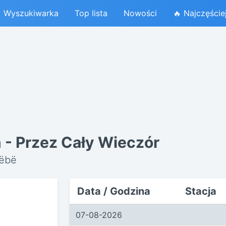
Wyszukiwarka
Top lista
Nowości
🔥 Najczęście
n - Przez Cały Wieczór
zëbë
Data / Godzina
Stacja
07-08-2026