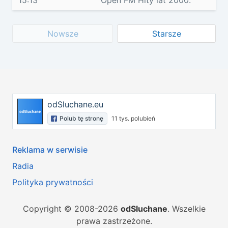
15:13
Open FM Hity lat 2000.
Nowsze
Starsze
odSluchane.eu
Polub tę stronę
11 tys. polubień
Reklama w serwisie
Radia
Polityka prywatności
Copyright © 2008-2026
odSluchane
. Wszelkie
prawa zastrzeżone.