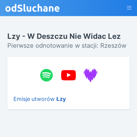
Lzy - W Deszczu Nie Widac Lez
Pierwsze odnotowanie w stacji: Rzeszów
Emisje utworów
Łzy