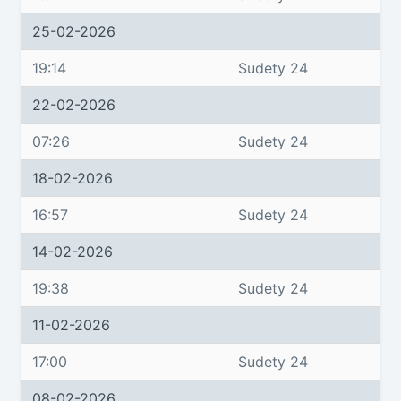
25-02-2026
19:14
Sudety 24
22-02-2026
07:26
Sudety 24
18-02-2026
16:57
Sudety 24
14-02-2026
19:38
Sudety 24
11-02-2026
17:00
Sudety 24
08-02-2026