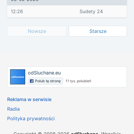
12:26
Sudety 24
Nowsze
Starsze
odSluchane.eu
Polub tę stronę
11 tys. polubień
Reklama w serwisie
Radia
Polityka prywatności