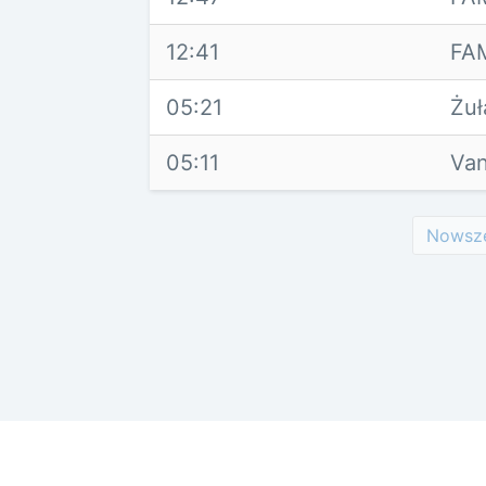
12:41
FAM
05:21
Żu
05:11
Va
Nowsz