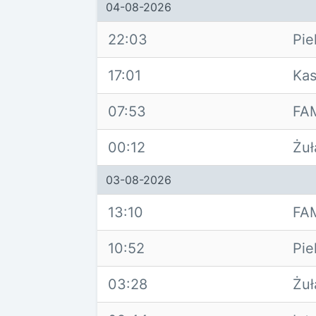
04-08-2026
22:03
Pie
17:01
Ka
07:53
FA
00:12
Żu
03-08-2026
13:10
FA
10:52
Pie
03:28
Żu