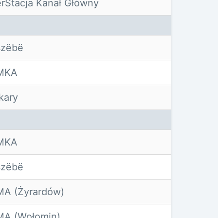
erStacja Kanał Główny
szëbë
MKA
kary
MKA
szëbë
A (Żyrardów)
MA (Wołomin)