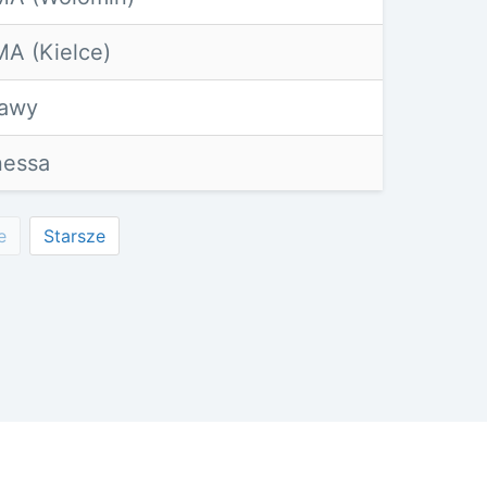
A (Kielce)
ławy
nessa
e
Starsze