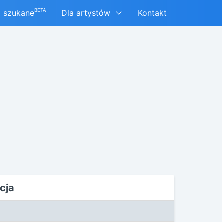
BETA
j szukane
Dla artystów
Kontakt
cja