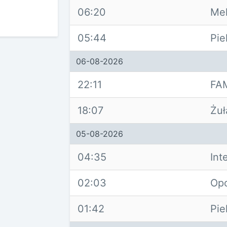
06:20
Mel
05:44
Pie
06-08-2026
22:11
FA
18:07
Żu
05-08-2026
04:35
Int
02:03
Op
01:42
Pie