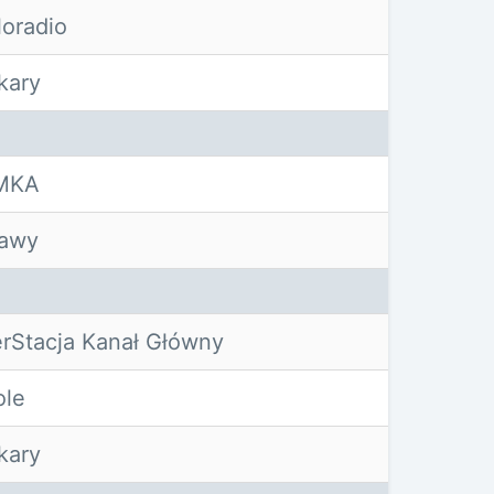
oradio
kary
MKA
ławy
erStacja Kanał Główny
ole
kary