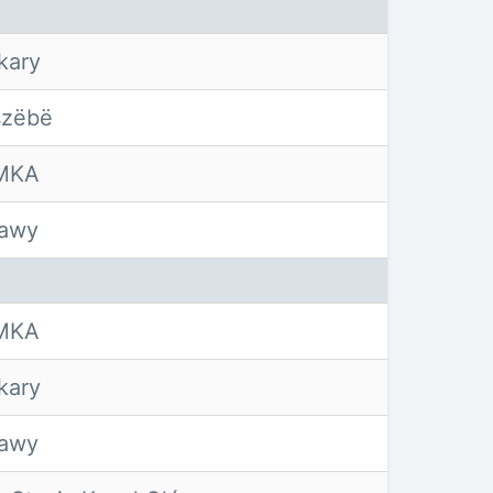
kary
szëbë
MKA
ławy
MKA
kary
ławy