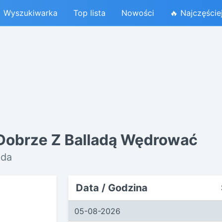
Wyszukiwarka
Top lista
Nowości
🔥 Najczęście
 Dobrze Z Balladą Wędrować
oda
Data / Godzina
05-08-2026