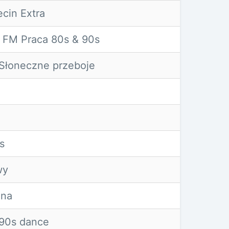
cin Extra
 FM Praca 80s & 90s
Słoneczne przeboje
s
wy
ina
90s dance