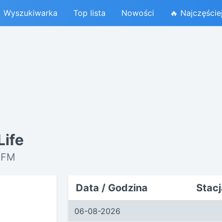
Wyszukiwarka
Top lista
Nowości
🔥 Najczęście
Life
 FM
Data / Godzina
Stacj
06-08-2026