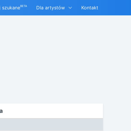
BETA
j szukane
Dla artystów
Kontakt
a