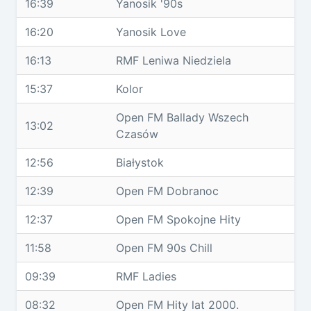
16:39
Yanosik '90s
16:20
Yanosik Love
16:13
RMF Leniwa Niedziela
15:37
Kolor
Open FM Ballady Wszech
13:02
Czasów
12:56
Białystok
12:39
Open FM Dobranoc
12:37
Open FM Spokojne Hity
11:58
Open FM 90s Chill
09:39
RMF Ladies
08:32
Open FM Hity lat 2000.