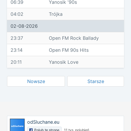
06:39
Yanosik '90s
04:02
Trójka
02-08-2026
23:37
Open FM Rock Ballady
23:14
Open FM 90s Hits
20:11
Yanosik Love
Nowsze
Starsze
odSluchane.eu
Polub tę stronę
11 tys. polubień