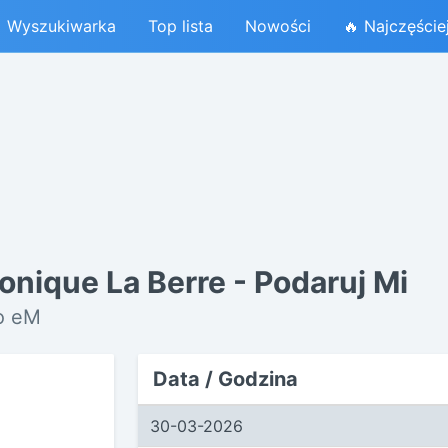
Wyszukiwarka
Top lista
Nowości
🔥 Najczęście
ronique La Berre - Podaruj Mi
io eM
Data / Godzina
30-03-2026