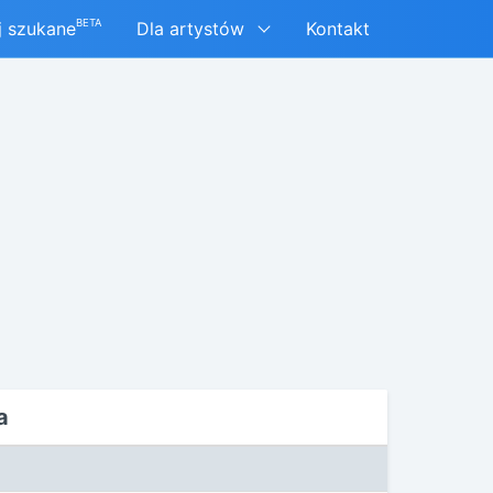
BETA
j szukane
Dla artystów
Kontakt
a