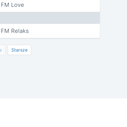
 FM Love
 FM Relaks
e
Starsze