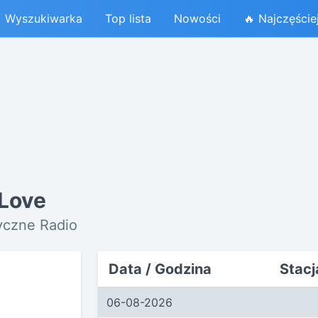
Wyszukiwarka
Top lista
Nowości
🔥 Najczęście
 Love
yczne Radio
Data / Godzina
Stacj
06-08-2026