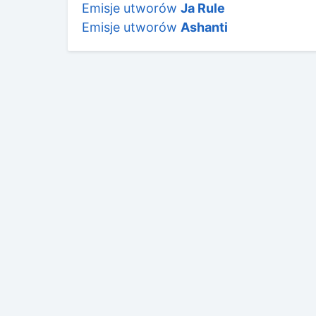
Emisje utworów
Ja Rule
Emisje utworów
Ashanti