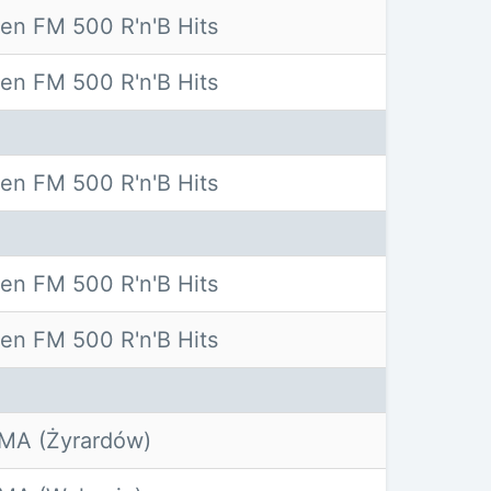
en FM 500 R'n'B Hits
en FM 500 R'n'B Hits
en FM 500 R'n'B Hits
en FM 500 R'n'B Hits
en FM 500 R'n'B Hits
MA (Żyrardów)