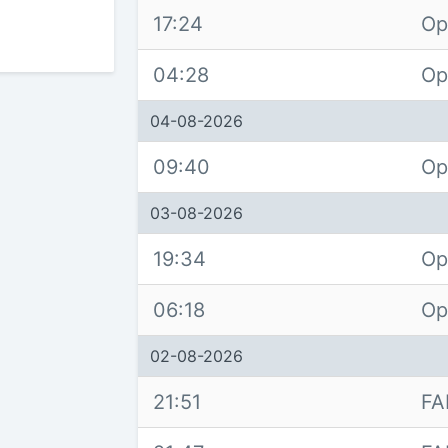
17:24
Op
04:28
Op
04-08-2026
09:40
Op
03-08-2026
19:34
Op
06:18
Op
02-08-2026
21:51
FA