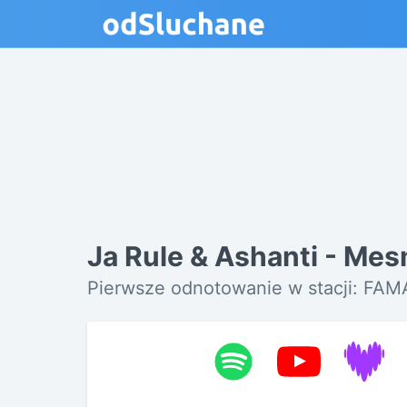
Ja Rule & Ashanti - Me
Pierwsze odnotowanie w stacji: FAMA