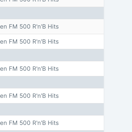
en FM 500 R'n'B Hits
en FM 500 R'n'B Hits
en FM 500 R'n'B Hits
en FM 500 R'n'B Hits
en FM 500 R'n'B Hits