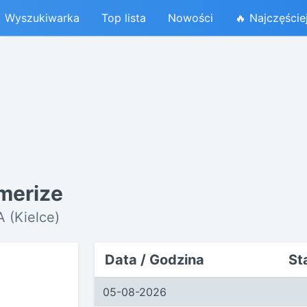
Wyszukiwarka
Top lista
Nowości
🔥 Najczęście
smerize
 (Kielce)
Data / Godzina
St
05-08-2026