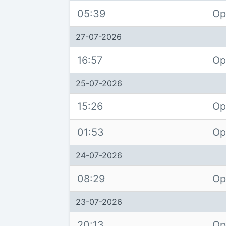
05:39
Op
27-07-2026
16:57
Op
25-07-2026
15:26
Op
01:53
Op
24-07-2026
08:29
Op
23-07-2026
20:13
Op