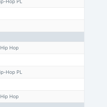
ip-Hop PL
M
 Hip Hop
ip-Hop PL
 Hip Hop