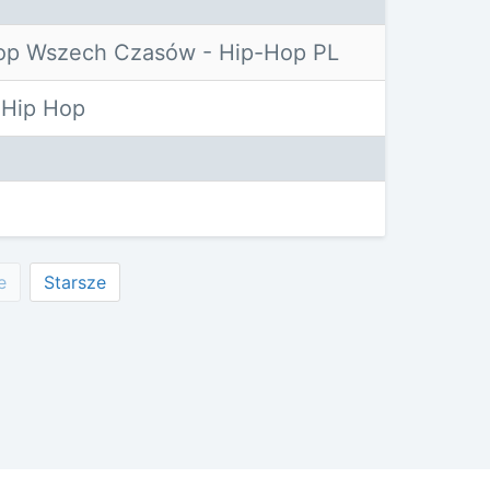
op Wszech Czasów - Hip-Hop PL
 Hip Hop
e
Starsze