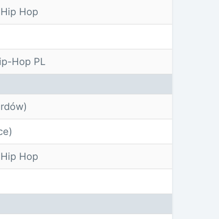
 Hip Hop
M
ip-Hop PL
rdów)
ce)
 Hip Hop