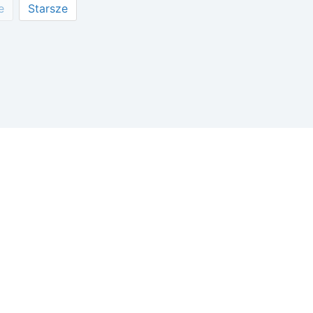
e
Starsze
wisie
tności
żone.