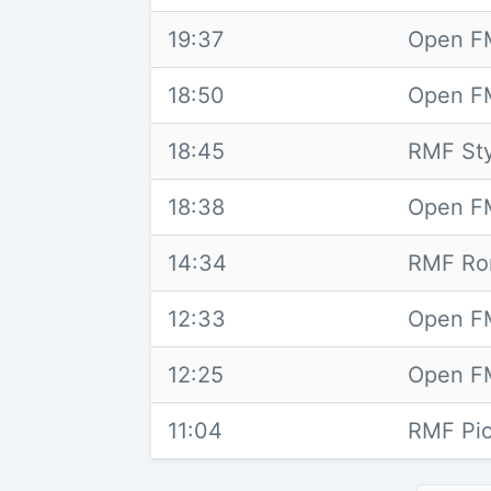
19:37
Open FM
18:50
Open F
18:45
RMF Sty
18:38
Open FM
14:34
RMF Ro
12:33
Open FM
12:25
Open F
11:04
RMF Pio