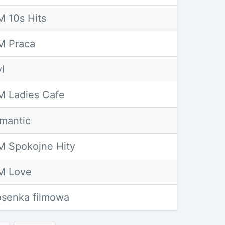
 10s Hits
M Praca
l
 Ladies Cafe
mantic
 Spokojne Hity
M Love
senka filmowa