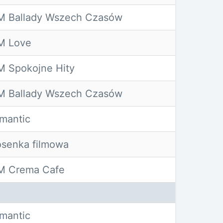
M Ballady Wszech Czasów
M Love
 Spokojne Hity
M Ballady Wszech Czasów
mantic
senka filmowa
M Crema Cafe
mantic