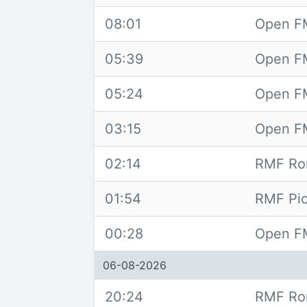
08:01
Open F
05:39
Open F
05:24
Open FM
03:15
Open F
02:14
RMF Ro
01:54
RMF Pio
00:28
Open F
06-08-2026
20:24
RMF Ro