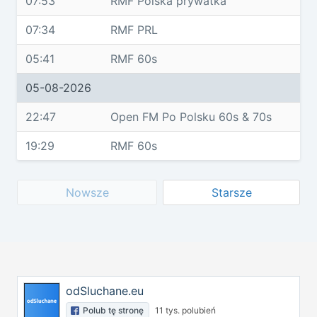
07:53
RMF Polska prywatka
07:34
RMF PRL
05:41
RMF 60s
05-08-2026
22:47
Open FM Po Polsku 60s & 70s
19:29
RMF 60s
Nowsze
Starsze
odSluchane.eu
Polub tę stronę
11 tys. polubień