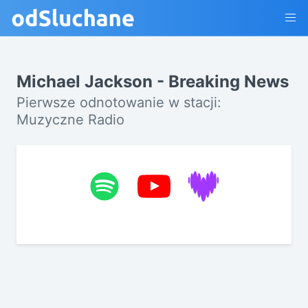
Michael Jackson - Breaking News
Pierwsze odnotowanie w stacji:
Muzyczne Radio