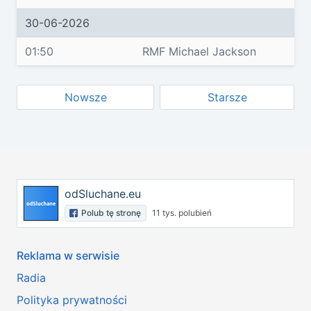
30-06-2026
01:50
RMF Michael Jackson
Nowsze
Starsze
odSluchane.eu
Polub tę stronę
11 tys. polubień
Reklama w serwisie
Radia
Polityka prywatności