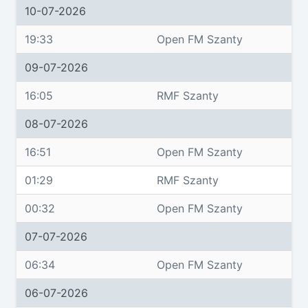
10-07-2026
19:33
Open FM Szanty
09-07-2026
16:05
RMF Szanty
08-07-2026
16:51
Open FM Szanty
01:29
RMF Szanty
00:32
Open FM Szanty
07-07-2026
06:34
Open FM Szanty
06-07-2026