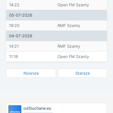
14:22
Open FM Szanty
05-07-2026
19:20
RMF Szanty
04-07-2026
14:21
RMF Szanty
11:18
Open FM Szanty
Nowsze
Starsze
odSluchane.eu