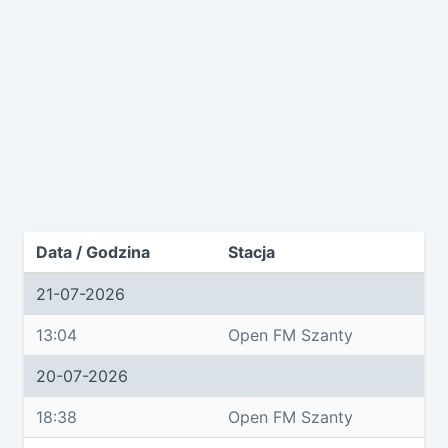
Data / Godzina
Stacja
21-07-2026
13:04
Open FM Szanty
20-07-2026
18:38
Open FM Szanty