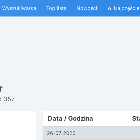
Wyszukiwarka
Top lista
Nowości
🔥 Najczęście
r
o 357
Data / Godzina
St
26-07-2026