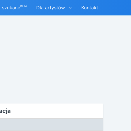
BETA
j szukane
Dla artystów
Kontakt
acja