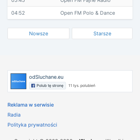
05:45
Open FM Fajne Radio
04:52
Open FM Polo & Dance
Nowsze
Starsze
odSluchane.eu
Polub tę stronę
11 tys. polubień
Reklama w serwisie
Radia
Polityka prywatności