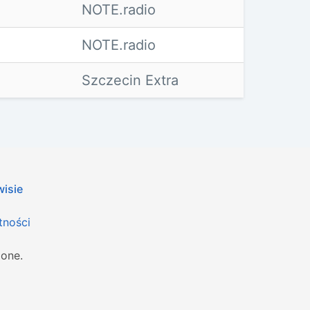
NOTE.radio
NOTE.radio
Szczecin Extra
wisie
tności
żone.