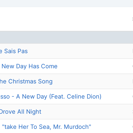
e Sais Pas
 A New Day Has Come
The Christmas Song
osso - A New Day (Feat. Celine Dion)
 Drove All Night
 "take Her To Sea, Mr. Murdoch"