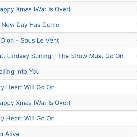
Happy Xmas (War Is Over)
 A New Day Has Come
 Dion - Sous Le Vent
at. Lindsey Stirling - The Show Must Go On
alling Into You
My Heart Will Go On
Happy Xmas (War Is Over)
My Heart Will Go On
'm Alive