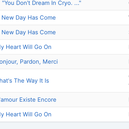
"You Don't Dream In Cryo. ..."
 A New Day Has Come
 A New Day Has Come
My Heart Will Go On
onjour, Pardon, Merci
hat's The Way It Is
L"amour Existe Encore
My Heart Will Go On