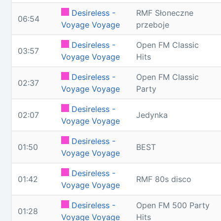
Desireless -
RMF Słoneczne
06:54
Voyage Voyage
przeboje
Desireless -
Open FM Classic
03:57
Voyage Voyage
Hits
Desireless -
Open FM Classic
02:37
Voyage Voyage
Party
Desireless -
02:07
Jedynka
Voyage Voyage
Desireless -
01:50
BEST
Voyage Voyage
Desireless -
01:42
RMF 80s disco
Voyage Voyage
Desireless -
Open FM 500 Party
01:28
Voyage Voyage
Hits