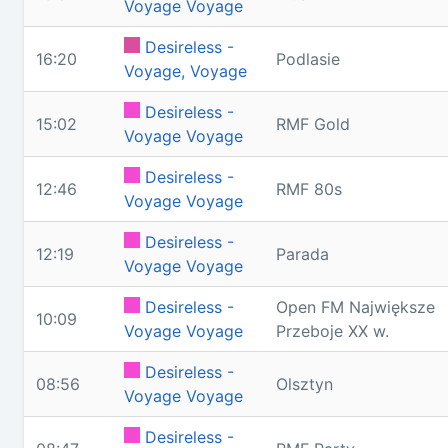
Voyage Voyage
Desireless -
16:20
Podlasie
Voyage, Voyage
Desireless -
15:02
RMF Gold
Voyage Voyage
Desireless -
12:46
RMF 80s
Voyage Voyage
Desireless -
12:19
Parada
Voyage Voyage
Desireless -
Open FM Największe
10:09
Voyage Voyage
Przeboje XX w.
Desireless -
08:56
Olsztyn
Voyage Voyage
Desireless -