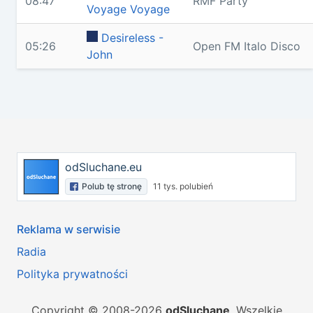
08:47
RMF Party
Voyage Voyage
Desireless -
05:26
Open FM Italo Disco
John
odSluchane.eu
Polub tę stronę
11 tys. polubień
Reklama w serwisie
Radia
Polityka prywatności
Copyright © 2008-2026
odSluchane
. Wszelkie