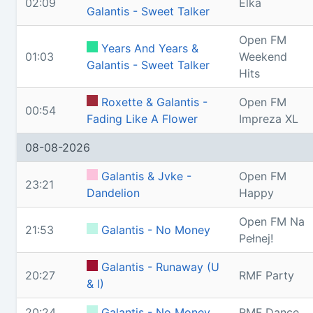
02:09
Elka
Galantis - Sweet Talker
Open FM
Years And Years &
01:03
Weekend
Galantis - Sweet Talker
Hits
Roxette & Galantis -
Open FM
00:54
Fading Like A Flower
Impreza XL
08-08-2026
Galantis & Jvke -
Open FM
23:21
Dandelion
Happy
Open FM Na
21:53
Galantis - No Money
Pełnej!
Galantis - Runaway (U
20:27
RMF Party
& I)
20:24
Galantis - No Money
RMF Dance