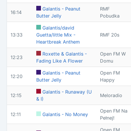
Galantis - Peanut
RMF
16:14
Butter Jelly
Pobudka
Galantis/david
13:33
Guetta/little Mix -
RMF 20s
Heartbreak Anthem
Roxette & Galantis -
Open FM W
12:23
Fading Like A Flower
Domu
Galantis - Peanut
Open FM
12:20
Butter Jelly
Happy
Galantis - Runaway (U
12:15
Meloradio
& I)
Open FM Na
12:11
Galantis - No Money
Pełnej!
Open FM