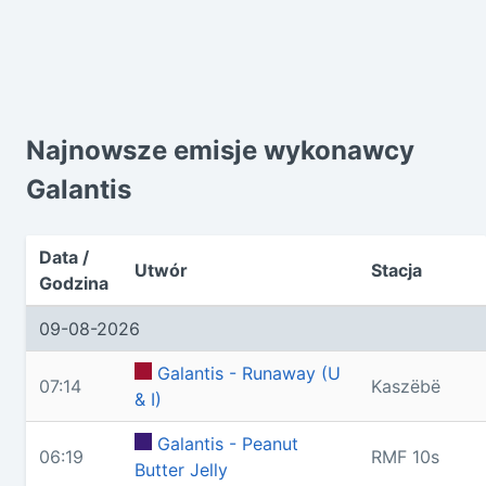
Najnowsze emisje wykonawcy
Galantis
Data /
Utwór
Stacja
Godzina
09-08-2026
Galantis - Runaway (U
07:14
Kaszëbë
& I)
Galantis - Peanut
06:19
RMF 10s
Butter Jelly