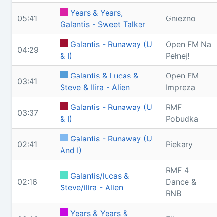
Years & Years,
05:41
Gniezno
Galantis - Sweet Talker
Galantis - Runaway (U
Open FM Na
04:29
& I)
Pełnej!
Galantis & Lucas &
Open FM
03:41
Steve & Ilira - Alien
Impreza
Galantis - Runaway (U
RMF
03:37
& I)
Pobudka
Galantis - Runaway (U
02:41
Piekary
And I)
RMF 4
Galantis/lucas &
02:16
Dance &
Steve/ilira - Alien
RNB
Years & Years &