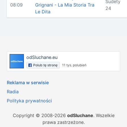
Sudety
08:09
Grignani - La Mia Storia Tra
24
Le Dita
odSluchane.eu
Polub tę stronę
11 tys. polubień
Reklama w serwisie
Radia
Polityka prywatności
Copyright © 2008-2026
odSluchane
. Wszelkie
prawa zastrzeżone.