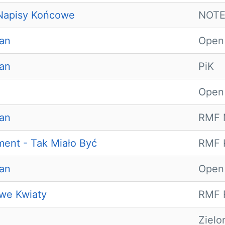
 Napisy Końcowe
NOTE
man
Open
man
PiK
Open 
man
RMF N
ent - Tak Miało Być
RMF K
man
Open
owe Kwiaty
RMF 
Zielo