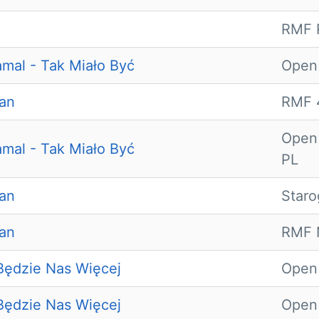
RMF P
amal - Tak Miało Być
Open
man
RMF 
Open
amal - Tak Miało Być
PL
man
Staro
man
RMF N
Będzie Nas Więcej
Open
Będzie Nas Więcej
Open