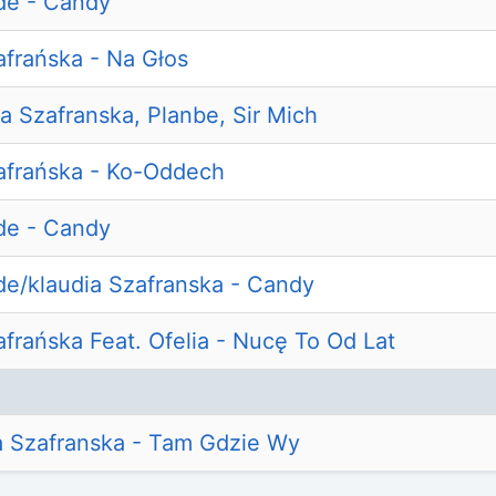
de - Candy
afrańska - Na Głos
ia Szafranska, Planbe, Sir Mich
afrańska - Ko-Oddech
de - Candy
e/klaudia Szafranska - Candy
afrańska Feat. Ofelia - Nucę To Od Lat
ia Szafranska - Tam Gdzie Wy