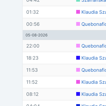
04:42
Szafrańska
01:32
Klaudia Sz
00:56
Quebonafi
05-08-2026
22:00
Quebonafi
18:23
Klaudia Sz
11:53
Quebonafi
11:52
Klaudia Sz
08:12
Klaudia Sz