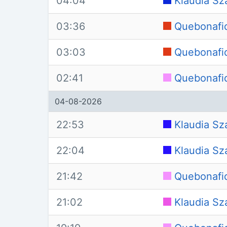
04:04
Klaudia Sz
03:36
Quebonafid
03:03
Quebonafid
02:41
Quebonafi
04-08-2026
22:53
Klaudia Sz
22:04
Klaudia Sz
21:42
Quebonafi
21:02
Klaudia Sz