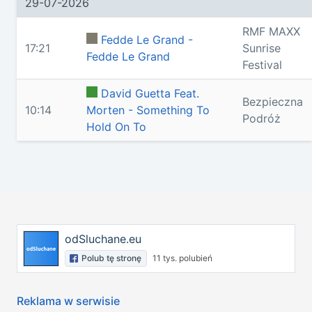
29-07-2026
RMF MAXX
Fedde Le Grand -
17:21
Sunrise
Fedde Le Grand
Festival
David Guetta Feat.
Bezpieczna
10:14
Morten - Something To
Podróż
Hold On To
odSluchane.eu
Polub tę stronę
11 tys. polubień
Reklama w serwisie