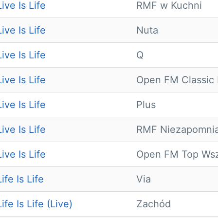
ive Is Life
RMF w Kuchni
ive Is Life
Nuta
ive Is Life
Q
ive Is Life
Open FM Classic 
ive Is Life
Plus
ive Is Life
RMF Niezapomnia
ive Is Life
Open FM Top Wsz
ife Is Life
Via
ife Is Life (Live)
Zachód