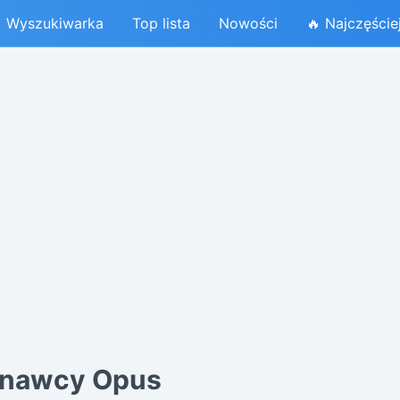
Wyszukiwarka
Top lista
Nowości
🔥 Najczęście
onawcy Opus