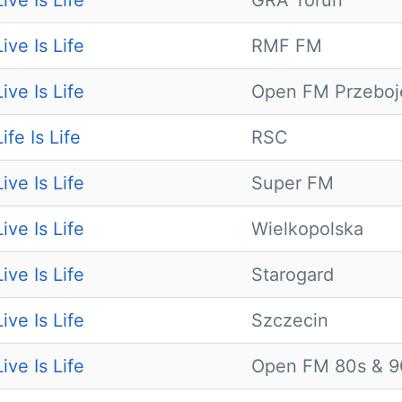
ive Is Life
GRA Toruń
ive Is Life
RMF FM
ive Is Life
Open FM Przeboj
ife Is Life
RSC
ive Is Life
Super FM
ive Is Life
Wielkopolska
ive Is Life
Starogard
ive Is Life
Szczecin
ive Is Life
Open FM 80s & 9