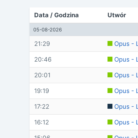
Data / Godzina
Utwór
05-08-2026
21:29
Opus - L
20:46
Opus - L
20:01
Opus - L
19:19
Opus - L
17:22
Opus - L
16:12
Opus - L