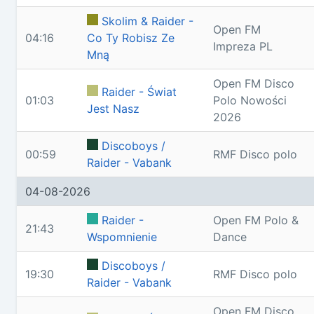
Skolim & Raider -
Open FM
04:16
Co Ty Robisz Ze
Impreza PL
Mną
Open FM Disco
Raider - Świat
01:03
Polo Nowości
Jest Nasz
2026
Discoboys /
00:59
RMF Disco polo
Raider - Vabank
04-08-2026
Raider -
Open FM Polo &
21:43
Wspomnienie
Dance
Discoboys /
19:30
RMF Disco polo
Raider - Vabank
Open FM Disco