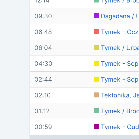
12:14
Tymek / Brod
09:30
Dagadana / U
06:48
Tymek - Ocz
06:04
Tymek / Urba
04:30
Tymek - Sop
02:44
Tymek - Sop
02:10
Tektonika, J
01:12
Tymek / Brod
00:59
Tymek - Cud