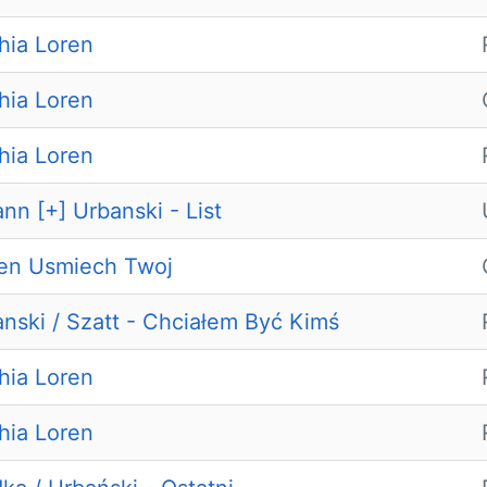
hia Loren
hia Loren
hia Loren
nn [+] Urbanski - List
en Usmiech Twoj
nski / Szatt - Chciałem Być Kimś
hia Loren
hia Loren