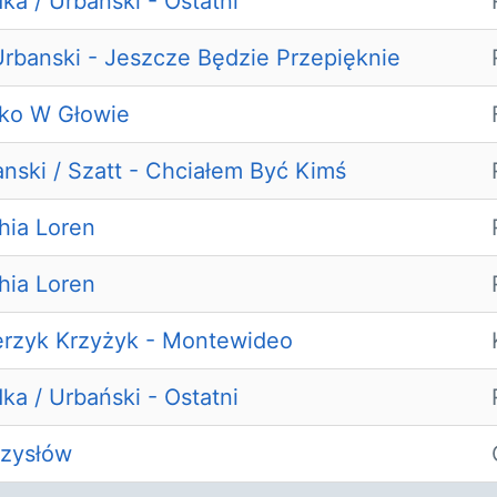
ka / Urbański - Ostatni
rbanski - Jeszcze Będzie Przepięknie
ko W Głowie
nski / Szatt - Chciałem Być Kimś
hia Loren
hia Loren
erzyk Krzyżyk - Montewideo
ka / Urbański - Ostatni
zysłów