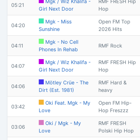
Mgk / Wiz Khalifa -
RMF FRESH Hip
05:21
Girl Next Door
Hop
Mgk - Miss
Open FM Top
04:20
Sunshine
2026 Hits
Mgk - No Cell
04:11
RMF Rock
Phones In Rehab
Mgk / Wiz Khalifa -
RMF FRESH Hip
04:07
Girl Next Door
Hop
Mötley Crüe - The
RMF Hard &
04:06
Dirt (Est. 1981)
heavy
Oki Feat. Mgk - My
Open FM Hip-
03:42
Love
Hop Freszzz
Oki / Mgk - My
RMF FRESH
03:06
Love
Polski Hip Hop