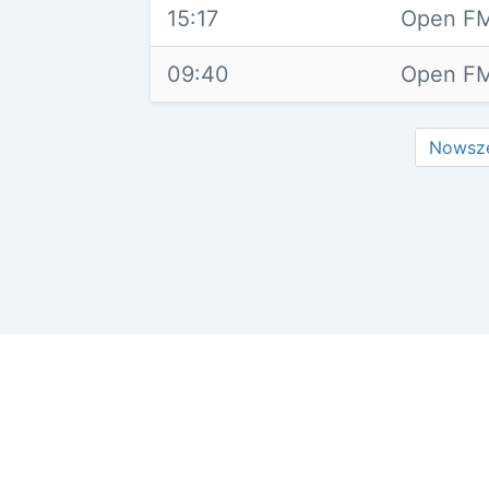
15:17
Open FM
09:40
Open FM
Nowsz
Reklama w ser
odSluchane.eu
Radia