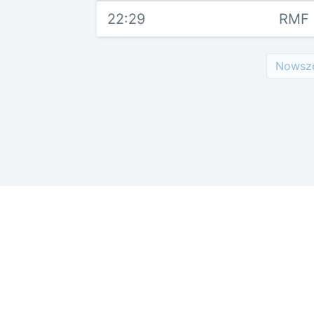
22:29
RMF 
Nowsz
Reklama w ser
odSluchane.eu
Radia
Polub tę stronę
11 tys. polubień
Polityka prywa