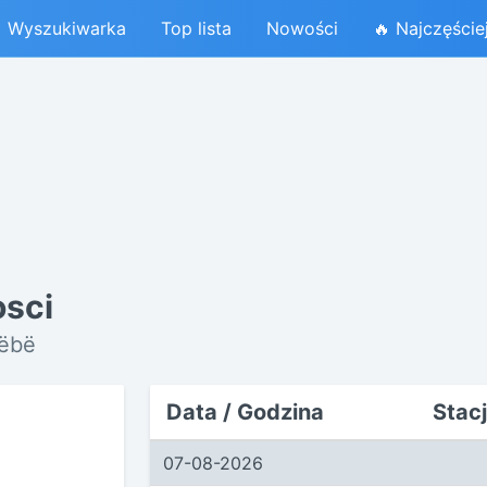
Wyszukiwarka
Top lista
Nowości
🔥 Najczęście
osci
zëbë
Data / Godzina
Stac
07-08-2026