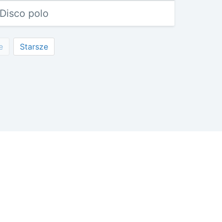
Disco polo
e
Starsze
wisie
tności