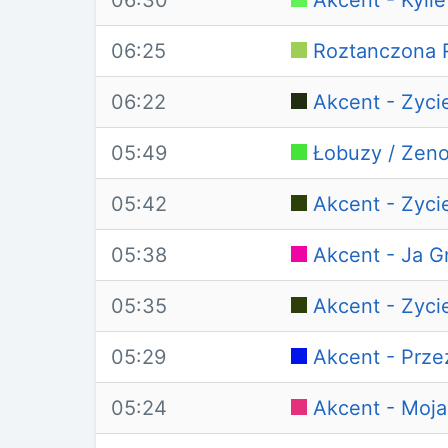
06:30
Akcent - Kylie
06:25
Roztanczona R
06:22
Akcent - Zyci
05:49
Łobuzy / Zeno
05:42
Akcent - Zyci
05:38
Akcent - Ja G
05:35
Akcent - Zyci
05:29
Akcent - Prze
05:24
Akcent - Moj