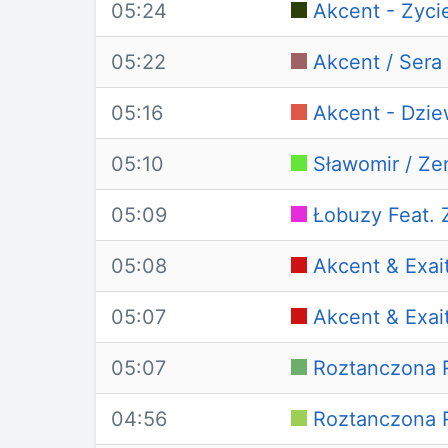
05:24
Akcent - Zyci
05:22
Akcent / Sera 
05:16
Akcent - Dzie
05:10
Sławomir / Ze
05:09
Łobuzy Feat. 
05:08
Akcent & Exai
05:07
Akcent & Exai
05:07
Roztanczona R
04:56
Roztanczona R