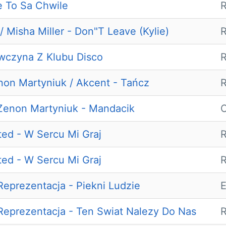
e To Sa Chwile
R
/ Misha Miller - Don"T Leave (Kylie)
R
wczyna Z Klubu Disco
R
non Martyniuk / Akcent - Tańcz
R
Zenon Martyniuk - Mandacik
O
ted - W Sercu Mi Graj
ted - W Sercu Mi Graj
R
eprezentacja - Piekni Ludzie
E
eprezentacja - Ten Swiat Nalezy Do Nas
R