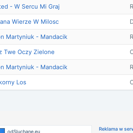
ted - W Sercu Mi Graj
hana Wierze W Milosc
D
n Martyniuk - Mandacik
R
z Twe Oczy Zielone
O
n Martyniuk - Mandacik
R
korny Los
O
Reklama w ser
odSluchane.eu