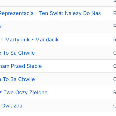
S
eprezentacja - Ten Swiat Nalezy Do Nas
R
e
P
n Martyniuk - Mandacik
R
e To Sa Chwile
O
nam Przed Siebie
O
e To Sa Chwile
O
z Twe Oczy Zielone
R
a Gwiazda
O