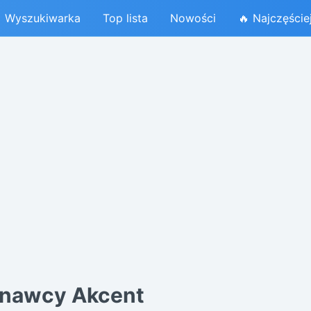
Wyszukiwarka
Top lista
Nowości
🔥 Najczęście
onawcy Akcent