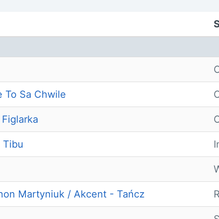
S
O
e To Sa Chwile
O
 Figlarka
O
 Tibu
I
W
non Martyniuk / Akcent - Tańcz
R