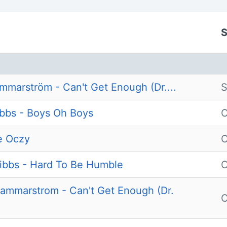
S
ammarström - Can't Get Enough (Dr....
ibbs - Boys Oh Boys
O
e Oczy
O
ribbs - Hard To Be Humble
O
Hammarstrom - Can't Get Enough (Dr.
O