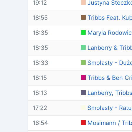
19:12
Justyna Steczk
18:55
Tribbs Feat. K
18:35
Maryla Rodowicz
18:35
Lanberry & Trib
18:33
Smolasty - Duż
18:15
Tribbs & Ben Cr
18:13
Lanberry, Tribbs
17:22
Smolasty - Ratu
16:54
Mosimann / Trib