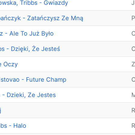
owska, Tribbs - Gwiazdy
J
ubańczyk - Zatańczysz Ze Mną
P
 - Ale To Już Było
O
bs - Dzięki, Że Jesteś
O
e Oczy
Z
istovao - Future Champ
O
 - Dzieki, Ze Jestes
M
j
R
bs - Halo
R