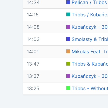
14:34
Pelican / Tribb
14:15
Tribbs / Kubań
14:08
Kubańczyk - 3
14:03
Smolasty & Trib
14:01
Mikolas Feat. T
13:47
Tribbs & Kubań
13:37
Kubańczyk - 3
13:25
Tribbs - Withou