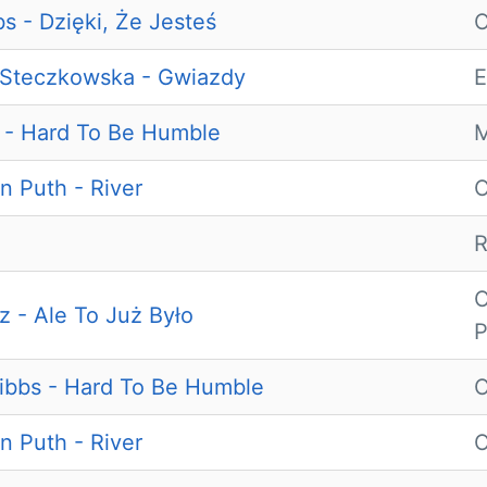
bs - Dzięki, Że Jesteś
O
a Steczkowska - Gwiazdy
E
s - Hard To Be Humble
M
n Puth - River
O
R
O
 - Ale To Już Było
P
ribbs - Hard To Be Humble
O
n Puth - River
O