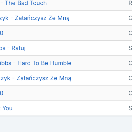
s - The Bad Touch
R
czyk - Zatańczysz Ze Mną
G
00
O
bs - Ratuj
S
ribbs - Hard To Be Humble
O
czyk - Zatańczysz Ze Mną
O
00
O
t You
S